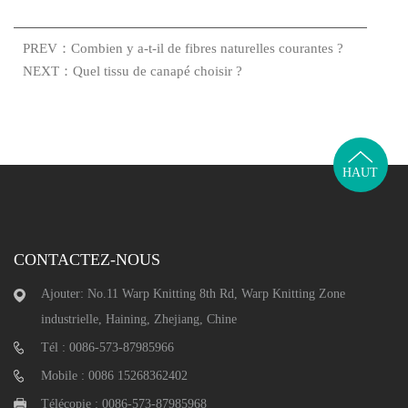
PREV：Combien y a-t-il de fibres naturelles courantes ?
NEXT：Quel tissu de canapé choisir ?
HAUT
CONTACTEZ-NOUS
Ajouter: No.11 Warp Knitting 8th Rd, Warp Knitting Zone
industrielle, Haining, Zhejiang, Chine
Tél : 0086-573-87985966
Mobile : 0086 15268362402
Télécopie : 0086-573-87985968