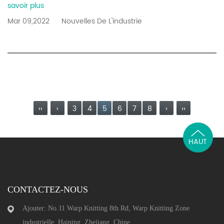
savoir plus
Mar 09,2022
Nouvelles De L'industrie
‹‹
‹
3
4
5
6
7
8
›
››
HAUT
CONTACTEZ-NOUS
Ajouter: No.11 Warp Knitting 8th Rd, Warp Knitting Zone
industrielle, Haining, Zhejiang, Chine